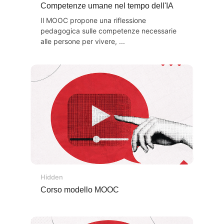
Titolo del corso
Competenze umane nel tempo dell'IA
Testo introduttivo corso:
Il MOOC propone una riflessione
pedagogica sulle competenze necessarie
alle persone per vivere, ...
Hidden
Titolo del corso
Corso modello MOOC
Testo introduttivo corso: