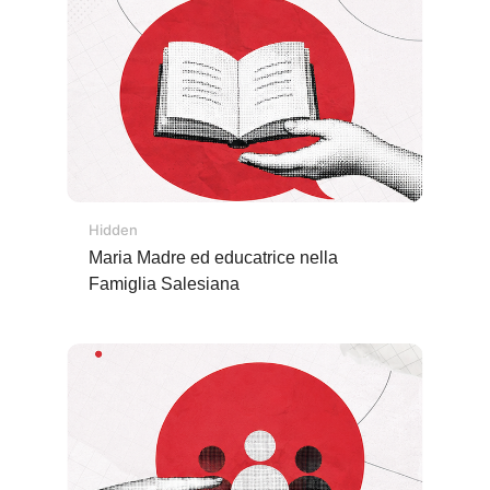
Hidden
Titolo del corso
Maria Madre ed educatrice nella
Famiglia Salesiana
Testo introduttivo corso: